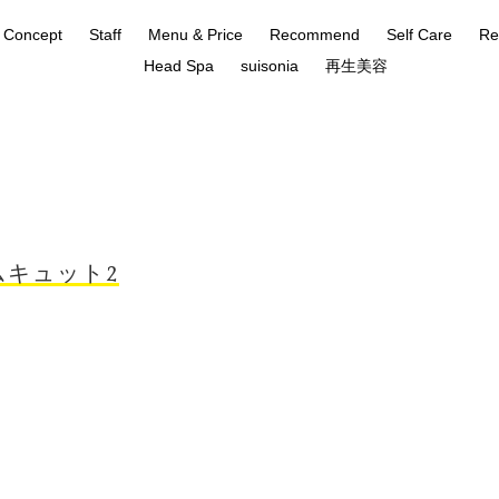
Concept
Staff
Menu & Price
Recommend
Self Care
Re
Head Spa
suisonia
再生美容
キュット2