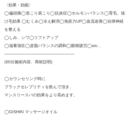
〈効果・効能〉
◯偏頭痛◯首こり肩こり◯抗炎症◯ホルモンバランス◯育毛、抜
け毛効果 ◯むくみ◯冷え解消◯免疫力UP◯血流改善◯自律神経
を整える
◯しみ、シワ◯リフトアップ
◯滋養強壮◯皮脂バランスの調和◯眼精疲労◯etc…
—————————————————-
(60分施術内容、商材説明)
◯カウンセリング時に
ブラックセレブリティを飲んで頂き、
マンスリースパの効果をより高めます。
◯GISHIKI マッサージオイル