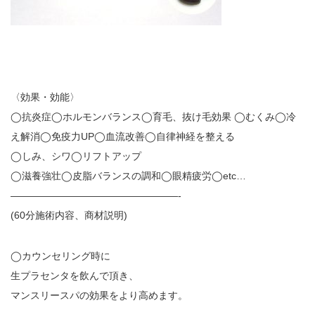
〈効果・効能〉
◯抗炎症◯ホルモンバランス◯育毛、抜け毛効果 ◯むくみ◯冷
え解消◯免疫力UP◯血流改善◯自律神経を整える
◯しみ、シワ◯リフトアップ
◯滋養強壮◯皮脂バランスの調和◯眼精疲労◯etc…
—————————————————-
(60分施術内容、商材説明)
◯カウンセリング時に
生プラセンタを飲んで頂き、
マンスリースパの効果をより高めます。