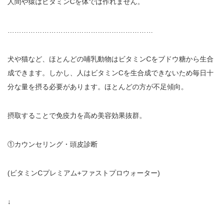
人間や猿はビタミン
C
を体では作れません。
………………………………………………………
犬や猫など、ほとんどの哺乳動物はビタミン
C
をブドウ糖から生合
成できます。しかし、人はビタミン
C
を生合成できないため毎日十
分な量を摂る必要があります。ほとんどの方が不足傾向。
摂取することで免疫力を高め美容効果抜群。
①カウンセリング・頭皮診断
(
ビタミン
C
プレミアム
+
ファストプロウォーター
)
↓