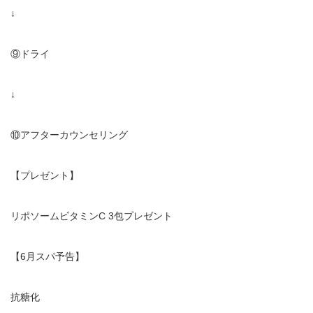
↓
⑨ドライ
↓
⑩アフターカウンセリング
【プレゼント】
リポソームビタミン
C 3
包プレゼント
【
6
月スパ予告】
抗糖化