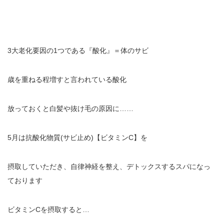
3
大老化要因の
1
つである『酸化』＝体のサビ
歳を重ねる程増すと言われている酸化
放っておくと白髪や抜け毛の原因に
……
5
月は抗酸化物質
(
サビ止め
)
【ビタミン
C
】を
摂取していただき、自律神経を整え、デトックスするスパになっ
ております
ビタミン
C
を摂取すると
…