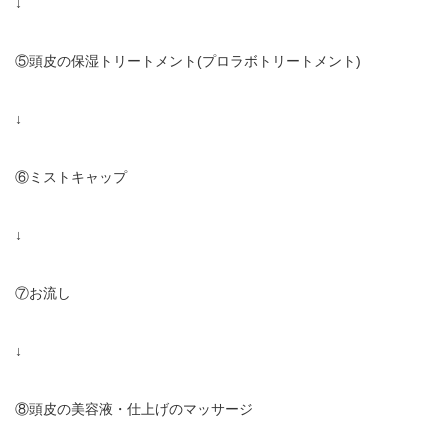
↓
⑤頭皮の保湿トリートメント
(
プロラボトリートメント
)
↓
⑥ミストキャップ
↓
⑦お流し
↓
⑧頭皮の美容液・仕上げのマッサージ