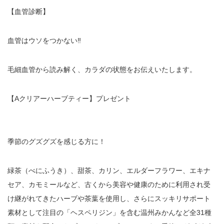
【血管診断】
血管はウソをつかない
‼︎
毛細血管から読み解く、カラダの状態をお伝えいたします。
【
A
クリアーハーブティー】プレゼント
季節のグズグズを感じる方に！
緑茶（べにふうき）、甜茶、カリン、エルダーフラワー、エキナ
セア、カモミールなど、古くから美容や健康のために利用され受
け継がれてきたハーブや茶葉を使用し、さらにスッキリサポート
素材として注目の「ヘスペリジン」を含む温州みかんなど全
31
種