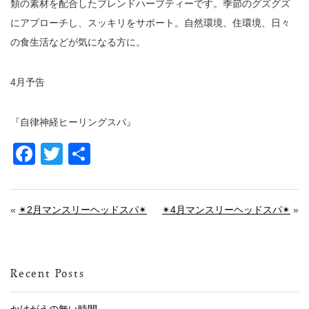
類の素材を配合したブレンドハーブティーです。季節のグズグズ
にアプローチし、スッキリをサポート。自然環境、住環境、日々
の食生活などが気になる方に。
4
月予告
『自律神経ヒーリングスパ』
Facebook
Twitter
共
有
«
✴︎2月マンスリーヘッドスパ✴︎
✴︎4月マンスリーヘッドスパ✴︎
»
Recent Posts